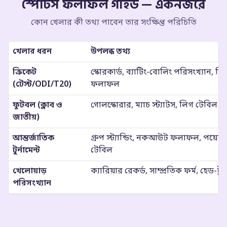
স্পোর্টস ফলাফল গাইড — একনজরে
কোন খেলার কী তথ্য পাবেন তার সংক্ষিপ্ত পরিচিতি
খেলার ধরন
উপলব্ধ তথ্য
ক্রিকেট
স্কোরকার্ড, ব্যাটিং-বোলিং পরিসংখ্যান, স
(টেস্ট/ODI/T20)
ফলাফল
ফুটবল (ক্লাব ও
গোলস্কোরার, ম্যাচ স্ট্যাটস, লিগ টেবিল
জাতীয়)
আন্তর্জাতিক
গ্রুপ স্ট্যান্ডিং, নকআউট ফলাফল, পয়েন্ট
টুর্নামেন্ট
টেবিল
খেলোয়াড়
ক্যারিয়ার রেকর্ড, সাম্প্রতিক ফর্ম, হেড-টু
পরিসংখ্যান