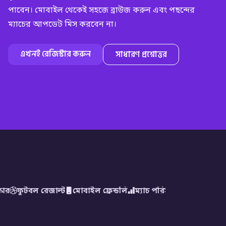
পাবেন। মোবাইল থেকেই সহজে ব্রাউজ করুন এবং পছন্দের
ম্যাচের আপডেট মিস করবেন না।
এখনই রেজিস্টার করুন
সাধারণ প্রশ্নোত্তর
োর
ফুটবল রেজাল্ট
মোবাইল ফ্রেন্ডলি
ম্যাচ পরিসংখ্যান
আন্তর্জাতিক