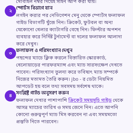
মোবাইল নম্বর দিয়েই সাইন আপ করা যায়।
স্পোর্টস বিভাগে যান
২
লগইন করার পর নেভিগেশন মেনু থেকে স্পোর্টস ফলাফল
গাইড বিভাগটি খুঁজে নিন। ক্রিকেট, ফুটবল বা অন্য
যেকোনো খেলার ক্যাটাগরি বেছে নিন। ফিল্টার অপশন
ব্যবহার করে নির্দিষ্ট টুর্নামেন্ট বা দলের ফলাফল আলাদা
করে দেখুন।
ফলাফল ও পরিসংখ্যান দেখুন
৩
পছন্দের ম্যাচে ক্লিক করলে বিস্তারিত স্কোরকার্ড,
খেলোয়াড়ের পারফরম্যান্স এবং ম্যাচ সারসংক্ষেপ দেখতে
পাবেন। পরিসংখ্যান তুলনা করে ভবিষ্যৎ ম্যাচ সম্পর্কে
নিজের মতামত তৈরি করুন। jbo - র ডেটা নিয়মিত
আপডেট হয় বলে তথ্য সবসময় সর্বশেষ থাকে।
সংশ্লিষ্ট গাইড অনুসরণ করুন
৪
ফলাফল দেখার পাশাপাশি
ক্রিকেট সময়সূচি গাইড
থেকে
আসন্ন ম্যাচের তারিখ ও সময় জেনে নিন। এতে আপনি
কোনো গুরুত্বপূর্ণ ম্যাচ মিস করবেন না এবং সময়মতো
প্রস্তুতি নিতে পারবেন।