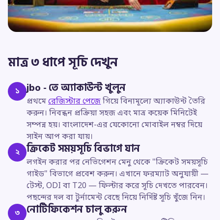
মাত্র ৩ ধাপে সূচি দেখুন
jbo - তে অ্যাকাউন্ট খুলুন
১
প্রথমে
রেজিস্টার পেজে
গিয়ে বিনামূল্যে অ্যাকাউন্ট তৈরি
করুন। নিবন্ধন প্রক্রিয়া সহজ এবং মাত্র কয়েক মিনিটেই
সম্পন্ন হয়। বাংলাদেশ-এর যেকোনো মোবাইল নম্বর দিয়ে
সাইন আপ করা যায়।
ক্রিকেট সময়সূচি বিভাগে যান
২
লগইন করার পর নেভিগেশন মেনু থেকে "ক্রিকেট সময়সূচি
গাইড" বিভাগে প্রবেশ করুন। এখানে ফরম্যাট অনুযায়ী —
টেস্ট, ODI বা T20 — ফিল্টার করে সূচি দেখতে পারবেন।
পছন্দের দল বা টুর্নামেন্ট বেছে নিয়ে নির্দিষ্ট সূচি খুঁজে নিন।
নোটিফিকেশন চালু করুন
৩