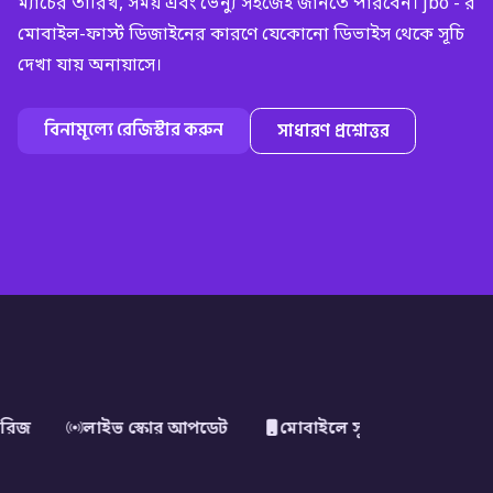
ম্যাচের তারিখ, সময় এবং ভেন্যু সহজেই জানতে পারবেন। jbo - র
মোবাইল-ফার্স্ট ডিজাইনের কারণে যেকোনো ডিভাইস থেকে সূচি
দেখা যায় অনায়াসে।
বিনামূল্যে রেজিস্টার করুন
সাধারণ প্রশ্নোত্তর
িরিজ
লাইভ স্কোর আপডেট
মোবাইলে সূচি দেখুন
বাং