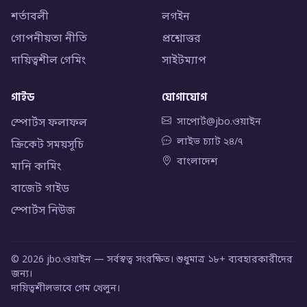
শর্তাবলী
লগইন
গোপনীয়তা নীতি
প্রশ্নোত্তর
দায়িত্বশীল গেমিং
সাইটম্যাপ
গাইড
যোগাযোগ
স্পোর্টস ফলাফল
সাপোর্ট@jbo.ওয়াইন
লাইভ চ্যাট ২৪/৭
ক্রিকেট সময়সূচি
বাংলাদেশ
মানি কামিং
বাজেট গাইড
স্পোর্টস নিউজ
© 2026 jbo.ওয়াইন — সর্বস্বত্ব সংরক্ষিত। শুধুমাত্র ১৮+ ব্যবহারকারীদের
জন্য।
দায়িত্বশীলভাবে গেম খেলুন।